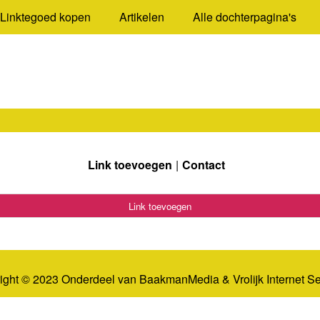
Linktegoed kopen
Artikelen
Alle dochterpagina's
Link toevoegen
Contact
Link toevoegen
ight © 2023 Onderdeel van
BaakmanMedia
&
Vrolijk Internet S